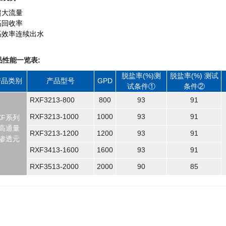
超大流量
高回收率
 高效率连续出水
品性能一览表:
脱盐率(%)测
脱盐率(%) 测试
产品类别
产品型号
GPD
试条件①
条件②
RXF3213-800
800
93
91
RXF3213-1000
1000
93
91
XF系列
高通量
RXF3213-1200
1200
93
91
渗透元
RXF3413-1600
1600
93
91
RXF3513-2000
2000
90
85