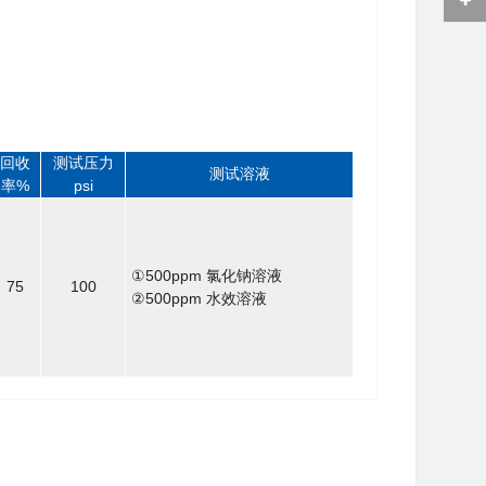
回收
测试压力
测试溶液
率%
psi
①500ppm 氯化钠溶液
75
100
②500ppm 水效溶液