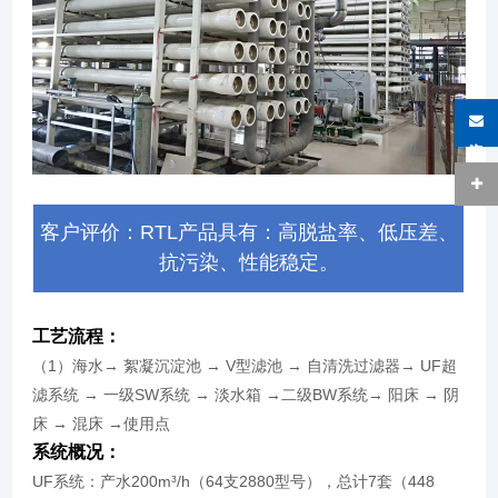
在线咨询
客户评价：RTL产品具有：高脱盐率、低压差、
抗污染、性能稳定。
工艺流程：
（1）海水→ 絮凝沉淀池 → V型滤池 → 自清洗过滤器→ UF超
滤系统 → 一级SW系统 → 淡水箱 →二级BW系统→ 阳床 → 阴
床 → 混床 →使用点
系统概况：
UF系统：产水200m³/h（64支2880型号），总计7套（448