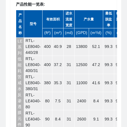
产品性能一览表:
进水
最低
稳定
产
有效面积
流道
产水量
脱盐
脱盐
品
型号
宽度
率
率
名
(ft²)
(m²)
(mil)
(GPD)
(m³/d)
(%)
(%)
称
RTL-
LE
LE8040-
400
40.9
28
13800
52.1
99.3
99.5
系
440/28
列
RTL-
低
LE8040-
400
37.2
31
12500
47.2
99.3
99.5
能
400/31
耗
苦
RTL-
咸
LE8040-
380
35.3
31
11000
41.6
99.3
99.5
水
380/31
反
RTL-
渗
LE4040-
80
7.5
31
2400
8.4
99.3
99.5
透
80
膜
RTL-
元
LE4040-
90
8.4
31
2600
9.1
99.3
99.5
件
90