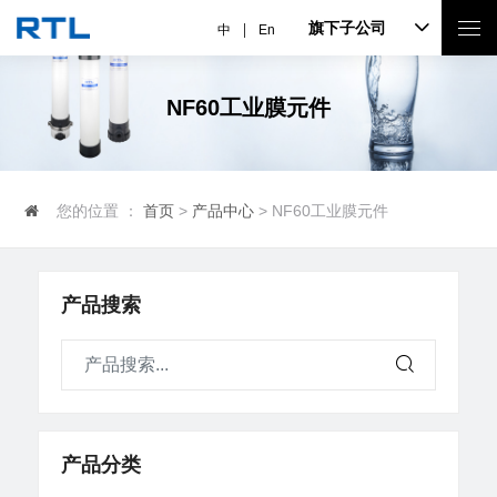
旗下子公司
中
En
NF60工业膜元件
您的位置 ：
首页
>
产品中心
> NF60工业膜元件
产品搜索
产品分类