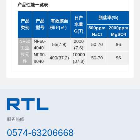
产品性能一览表:
脱盐率(%)
日产
产品
产品
有效膜面
水量
测
类别
型号
积ft²(㎡）
500ppm
2000ppm
G(T)
NaCl
MgSO4
NF60
NF60-
2000
25℃
85(7.9)
50-70
96
工业
4040
(7.6)
PH7
膜元
8.0
NF60-
10000
400(37.2)
50-70
96
件
收
8040
(37.8)
服务热线
0574-63206668