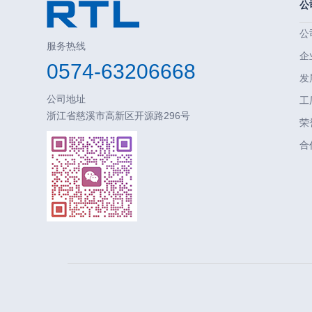
公
公
服务热线
企
0574-63206668
发
公司地址
工
浙江省慈溪市高新区开源路296号
荣
合