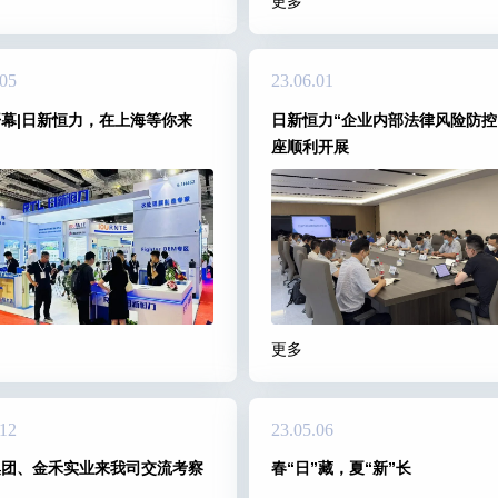
更多
.05
23.06.01
幕|日新恒力，在上海等你来
日新恒力“企业内部法律风险防控
座顺利开展
更多
.12
23.05.06
集团、金禾实业来我司交流考察
春“日”藏，夏“新”长