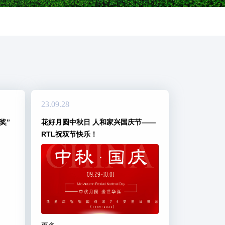
23.09.28
奖”
花好月圆中秋日 人和家兴国庆节——
RTL祝双节快乐！