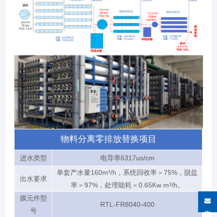
物料分离零排放替换项目
进水类型
电导率6317us/cm
单套产水量160m³/h，系统回收率＞75%，脱盐
出水要求
率＞97%，处理能耗＜0.65Kw m³/h。
膜元件型
RTL-FR8040-400
在线咨询
号