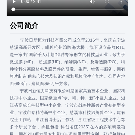
公司简介
宁波日新恒力科技有限公司成立于2016年，坐落在宁波
慈溪高新开发区，毗邻杭州湾跨海大桥，旗下设立品牌RTL,
是一家由“国家千人计划”特聘专家创立的科技型企业，致力于
微滤膜 (MF)、 超滤膜(UF)、纳滤膜(NF)、反渗透膜(RO)、特
种物料分离膜材料及膜元件的研发、生产、销售与服务，拥有
膜片制造 的核心技术及知识产权和规模化生产能力。公司占地
面积83亩，建筑面积6万平方米。
宁波日新恒力科技有限公司是国家高新技术企业、国家科
技型中小企业、国家级重点“专、精、特、新”小巨人企业、浙
江省高成长科技型中小企业、宁波市战略性新兴产业初创型企
业、宁波市专精特新中小企业、慈溪市科技独角兽企业，建有
院士工作站、浙江省博士后工作站、浙江省级工程技术中心等
多个研发平台，承担包括“科创甬江2035”在内的多项研发项
目，拥有20+项发明专利和10+项实用新型专利。获得包括中