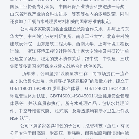
国膜工业协会专利金奖、中国环保产业协会科技进步一等奖、
山东省环保产业协会科技进步一等奖等在内的多项殊荣。同时
还参加了四项与水处理膜材料相关的国家标准的制定。
公司与多家欧美知名企业建立长期合作关系，并与上海东
华大学、中科院宁波材料研究所、南京工业大学、北京中科院
建筑设计院、山东建筑工程大学、西南大学、上海环境工程设
计院、、浙江环境工程设计院等几十家大专院校及科研设计单
位建立了紧密、稳定的技术协作关系，跟中核、中铁建、三峡
集团等多家国企环保企业建立战略合作伙伴关系。
历年来，公司坚持“以质量求生存，向市场提供一流产
品；以信誉求发展，为顾客提供满意服务”的质量方针，建立了
GB/T19001-ISO9001质量标准体系、GB/T24001-ISO14001
环境管理体系认证、GB/T45001-ISO45001职业健康安全管理
体系等，并认真贯彻执行。所有水处理产品，包括水处理管
件、中空纤维帘式膜、 柱式膜、反渗透膜均有涉水卫生批件及
NSF 认证。
公司下属多家各具特色的子公司，泓碧科技（浙江）有限
公司专注于耐高温、耐高压、耐强酸、耐强碱膜和耐溶剂纳滤