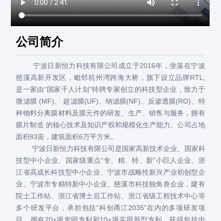
公司简介
宁波日新恒力科技有限公司成立于2016年，坐落在宁波
慈溪高新开发区，毗邻杭州湾跨海大桥，旗下设立品牌RTL,
是一家由“国家千人计划”特聘专家创立的科技型企业，致力于
微滤膜 (MF)、 超滤膜(UF)、纳滤膜(NF)、反渗透膜(RO)、特
种物料分离膜材料及膜元件的研发、生产、销售与服务，拥有
膜片制造 的核心技术及知识产权和规模化生产能力。公司占地
面积83亩，建筑面积6万平方米。
宁波日新恒力科技有限公司是国家高新技术企业、国家科
技型中小企业、国家级重点“专、精、特、新”小巨人企业、浙
江省高成长科技型中小企业、宁波市战略性新兴产业初创型企
业、宁波市专精特新中小企业、慈溪市科技独角兽企业，建有
院士工作站、浙江省博士后工作站、浙江省级工程技术中心等
多个研发平台，承担包括“科创甬江2035”在内的多项研发项
目，拥有20+项发明专利和10+项实用新型专利。获得包括中