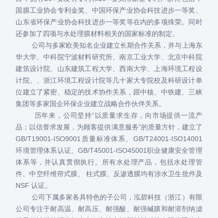
国膜工业协会专利金奖、中国环保产业协会科技进步一等奖、
山东省环保产业协会科技进步一等奖等在内的多项殊荣。同时
还参加了四项与水处理膜材料相关的国家标准的制定。
公司与多家欧美知名企业建立长期合作关系，并与上海东
华大学、中科院宁波材料研究所、南京工业大学、北京中科院
建筑设计院、山东建筑工程大学、西南大学、上海环境工程设
计院、、浙江环境工程设计院等几十家大专院校及科研设计单
位建立了紧密、稳定的技术协作关系，跟中核、中铁建、三峡
集团等多家国企环保企业建立战略合作伙伴关系。
历年来，公司坚持“以质量求生存，向市场提供一流产
品；以信誉求发展，为顾客提供满意服务”的质量方针，建立了
GB/T19001-ISO9001质量标准体系、GB/T24001-ISO14001
环境管理体系认证、GB/T45001-ISO45001职业健康安全管理
体系等，并认真贯彻执行。所有水处理产品，包括水处理管
件、中空纤维帘式膜、 柱式膜、反渗透膜均有涉水卫生批件及
NSF 认证。
公司下属多家各具特色的子公司，泓碧科技（浙江）有限
公司专注于耐高温、耐高压、耐强酸、耐强碱膜和耐溶剂纳滤